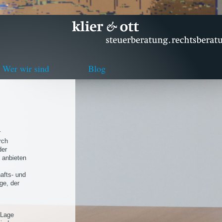
Wer wir sind
Blog
r
rch
der
 anbieten
afts- und
ge, der
 Lage