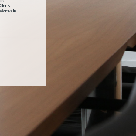
sind
lier &
ndorten in