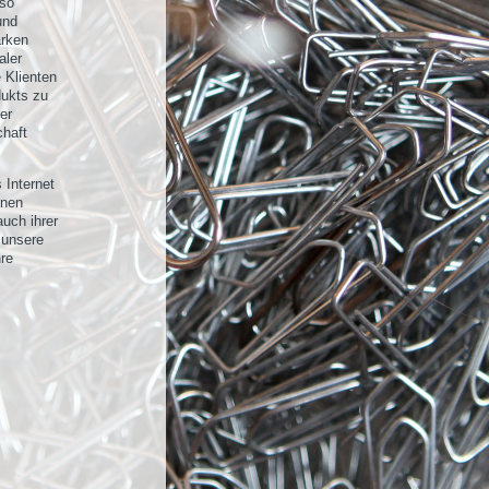
uso
und
arken
aler
e Klienten
dukts zu
er
haft
 Internet
nnen
auch ihrer
 unsere
hre