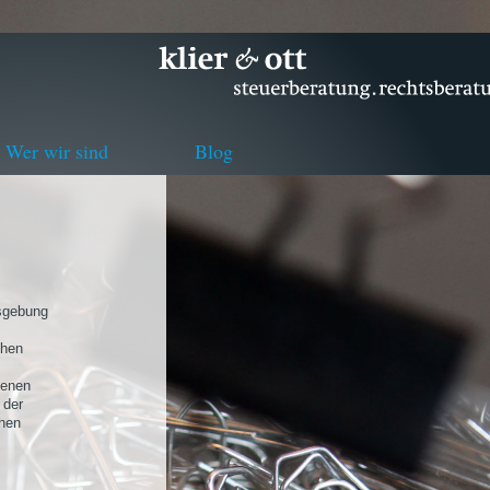
Wer wir sind
Blog
nsgebung
chen
genen
 der
chen