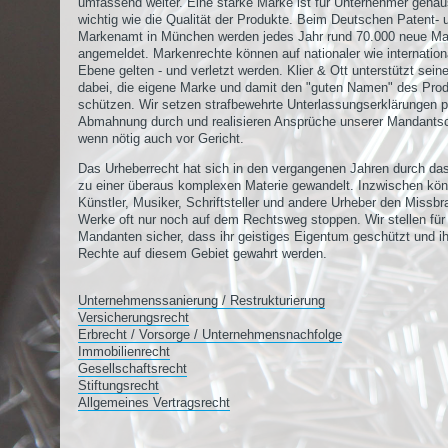
umfassend weiter. Eine starke Marke ist für Unternehmer gena
wichtig wie die Qualität der Produkte. Beim Deutschen Patent- 
Markenamt in München werden jedes Jahr rund 70.000 neue M
angemeldet. Markenrechte können auf nationaler wie internation
Ebene gelten - und verletzt werden. Klier & Ott unterstützt sein
dabei, die eigene Marke und damit den "guten Namen" des Pro
schützen. Wir setzen strafbewehrte Unterlassungserklärungen p
Abmahnung durch und realisieren Ansprüche unserer Mandantsc
wenn nötig auch vor Gericht.
Das Urheberrecht hat sich in den vergangenen Jahren durch das
zu einer überaus komplexen Materie gewandelt. Inzwischen kö
Künstler, Musiker, Schriftsteller und andere Urheber den Missbr
Werke oft nur noch auf dem Rechtsweg stoppen. Wir stellen für
Mandanten sicher, dass ihr geistiges Eigentum geschützt und i
Rechte auf diesem Gebiet gewahrt werden.
Unternehmenssanierung / Restrukturierung
Versicherungsrecht
Erbrecht / Vorsorge / Unternehmensnachfolge
Immobilienrecht
Gesellschaftsrecht
Stiftungsrecht
Allgemeines Vertragsrecht