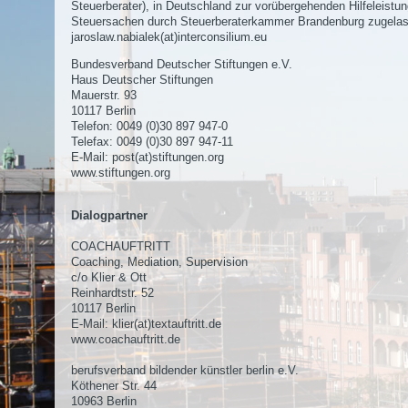
Steuerberater), in Deutschland zur vorübergehenden Hilfeleistun
Steuersachen durch Steuerberaterkammer Brandenburg zugela
jaroslaw.nabialek(at)interconsilium.eu
Bundesverband Deutscher Stiftungen e.V.
Haus Deutscher Stiftungen
Mauerstr. 93
10117 Berlin
Telefon: 0049 (0)30 897 947-0
Telefax: 0049 (0)30 897 947-11
E-Mail:
post(at)stiftungen.org
www.stiftungen.org
Dialogpartner
COACHAUFTRITT
Coaching, Mediation, Supervision
c/o Klier & Ott
Reinhardtstr. 52
10117 Berlin
E-Mail:
klier(at)textauftritt.de
www.coachauftritt.de
berufsverband bildender künstler berlin e.V.
Köthener Str. 44
10963 Berlin