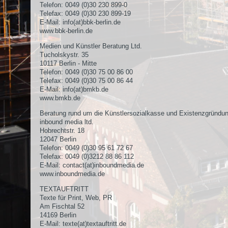
Telefon: 0049 (0)30 230 899-0
Telefax: 0049 (0)30 230 899-19
E-Mail:
info(at)bbk-berlin.de
www.bbk-berlin.de
Medien und Künstler Beratung Ltd.
Tucholskystr. 35
10117 Berlin - Mitte
Telefon: 0049 (0)30 75 00 86 00
Telefax: 0049 (0)30 75 00 86 44
E-Mail:
info(at)bmkb.de
www.bmkb.de
Beratung rund um die Künstlersozialkasse und Existenzgründun
inbound media ltd.
Hobrechtstr. 18
12047 Berlin
Telefon: 0049 (0)30 95 61 72 67
Telefax: 0049 (0)3212 88 86 112
E-Mail:
contact(at)inboundmedia.de
www.inboundmedia.de
TEXTAUFTRITT
Texte für Print, Web, PR
Am Fischtal 52
14169 Berlin
E-Mail:
texte(at)textauftritt.de