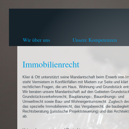
Wir über uns
Unsere Kompetenzen
Immobilienrecht
Klier & Ott unterstützt seine Mandantschaft beim Erwerb von I
steht Vermietern in Konfliktfällen mit Mietern zur Seite und klärt 
rechtlichen Fragen, die um Haus, Wohnung und Grundstück ent
Wir beraten unsere Mandantschaft auf den Gebieten Grundstüc
Grundstücksverkehrsrecht, Bauplanungs-, Bauordnungs- und
Umweltrecht sowie Bau- und Wohneigentumsrecht. Zugleich de
das spezielle Immobilienrecht, das Vergaberecht, die baubeglei
Rechtsberatung (juristische Projektsteuerung) und das Architek
ab.