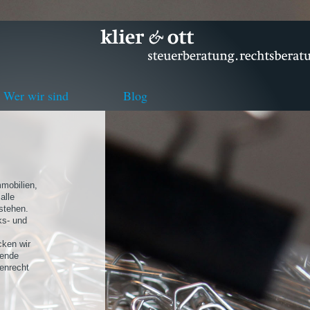
Wer wir sind
Blog
mmobilien,
alle
stehen.
ks- und
cken wir
tende
tenrecht