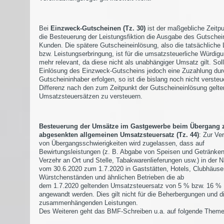
Bei
Einzweck-Gutscheinen (Tz. 30)
ist der maßgebliche Zeitpu
die Besteuerung der Leistungsfiktion die Ausgabe des Gutschei
Kunden. Die spätere Gutscheineinlösung, also die tatsächliche 
bzw. Leistungserbringung, ist für die umsatzsteuerliche Würdigu
mehr relevant, da diese nicht als unabhängiger Umsatz gilt. Soll
Einlösung des Einzweck-Gutscheins jedoch eine Zuzahlung dur
Gutscheininhaber erfolgen, so ist die bislang noch nicht versteu
Differenz nach den zum Zeitpunkt der Gutscheineinlösung gelt
Umsatzsteuersätzen zu versteuern.
Besteuerung der Umsätze im Gastgewerbe beim Übergang
abgesenkten allgemeinen Umsatzsteuersatz (Tz. 44)
: Zur Ve
von Übergangsschwierigkeiten wird zugelassen, dass auf
Bewirtungsleistungen (z. B. Abgabe von Speisen und Getränke
Verzehr an Ort und Stelle, Tabakwarenlieferungen usw.) in der 
vom 30.6.2020 zum 1.7.2020 in Gaststätten, Hotels, Clubhäuse
Würstchenständen und ähnlichen Betrieben die ab
dem 1.7.2020 geltenden Umsatzsteuersatz von 5 % bzw. 16 %
angewandt werden. Dies gilt nicht für die Beherbergungen und d
zusammenhängenden Leistungen.
Des Weiteren geht das BMF-Schreiben u.a. auf folgende Theme