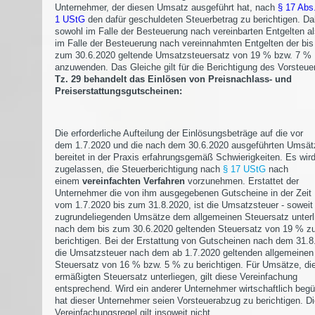
Unternehmer, der diesen Umsatz ausgeführt hat, nach
§ 17 Abs
1 UStG
den dafür geschuldeten Steuerbetrag zu berichtigen. Dab
sowohl im Falle der Besteuerung nach vereinbarten Entgelten a
im Falle der Besteuerung nach vereinnahmten Entgelten der bis
zum 30.6.2020 geltende Umsatzsteuersatz von 19 % bzw. 7 %
anzuwenden. Das Gleiche gilt für die Berichtigung des Vorsteu
Tz. 29 behandelt das Einlösen von Preisnachlass- und
Preiserstattungsgutscheinen:
Die erforderliche Aufteilung der Einlösungsbeträge auf die vor
dem 1.7.2020 und die nach dem 30.6.2020 ausgeführten Umsät
bereitet in der Praxis erfahrungsgemäß Schwierigkeiten. Es wir
zugelassen, die Steuerberichtigung nach
§ 17 UStG
nach
einem
vereinfachten Verfahren
vorzunehmen. Erstattet der
Unternehmer die von ihm ausgegebenen Gutscheine in der Zeit
vom 1.7.2020 bis zum 31.8.2020, ist die Umsatzsteuer - soweit
zugrundeliegenden Umsätze dem allgemeinen Steuersatz unterl
nach dem bis zum 30.6.2020 geltenden Steuersatz von 19 % z
berichtigen. Bei der Erstattung von Gutscheinen nach dem 31.8
die Umsatzsteuer nach dem ab 1.7.2020 geltenden allgemeinen
Steuersatz von 16 % bzw. 5 % zu berichtigen. Für Umsätze, d
ermäßigten Steuersatz unterliegen, gilt diese Vereinfachung
entsprechend. Wird ein anderer Unternehmer wirtschaftlich begü
hat dieser Unternehmer seien Vorsteuerabzug zu berichtigen. D
Vereinfachungsregel gilt insoweit nicht.