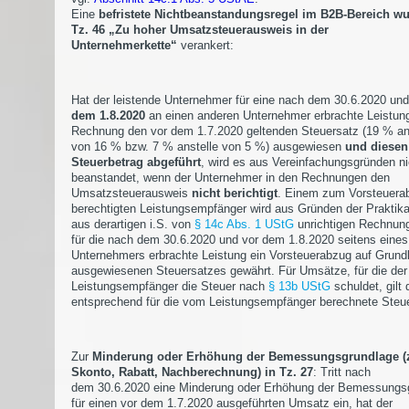
Eine
befristete Nichtbeanstandungsregel im B2B-Bereich wu
Tz. 46 „Zu hoher Umsatzsteuerausweis in der
Unternehmerkette“
verankert:
Hat der leistende Unternehmer für eine nach dem 30.6.2020 un
dem 1.8.2020
an einen anderen Unternehmer erbrachte Leistung
Rechnung den vor dem 1.7.2020 geltenden Steuersatz (19 % an
von 16 % bzw. 7 % anstelle von 5 %) ausgewiesen
und diesen
Steuerbetrag abgeführt
, wird es aus Vereinfachungsgründen ni
beanstandet, wenn der Unternehmer in den Rechnungen den
Umsatzsteuerausweis
nicht berichtigt
. Einem zum Vorsteuera
berechtigten Leistungsempfänger wird aus Gründen der Praktikab
aus derartigen i.S. von
§ 14c Abs. 1 UStG
unrichtigen Rechnun
für die nach dem 30.6.2020 und vor dem 1.8.2020 seitens eines
Unternehmers erbrachte Leistung ein Vorsteuerabzug auf Grund
ausgewiesenen Steuersatzes gewährt. Für Umsätze, für die der
Leistungsempfänger die Steuer nach
§ 13b UStG
schuldet, gilt 
entsprechend für die vom Leistungsempfänger berechnete Steue
Zur
Minderung oder Erhöhung der Bemessungsgrundlage (
Skonto, Rabatt, Nachberechnung) in Tz. 27
: Tritt nach
dem 30.6.2020 eine Minderung oder Erhöhung der Bemessungs
für einen vor dem 1.7.2020 ausgeführten Umsatz ein, hat der