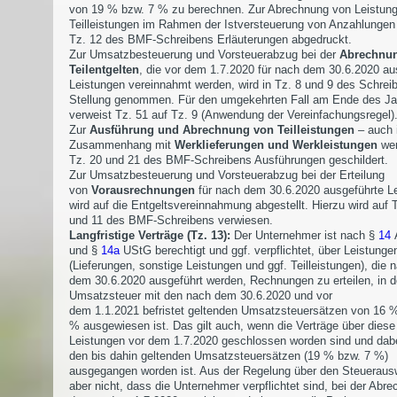
von 19 % bzw. 7 % zu berechnen. Zur Abrechnung von Leistun
Teilleistungen im Rahmen der Istversteuerung von Anzahlungen 
Tz. 12 des BMF-Schreibens Erläuterungen abgedruckt.
Zur Umsatzbesteuerung und Vorsteuerabzug bei der
Abrechnu
Teilentgelten
, die vor dem 1.7.2020 für nach dem 30.6.2020 au
Leistungen vereinnahmt werden, wird in Tz. 8 und 9 des Schrei
Stellung genommen. Für den umgekehrten Fall am Ende des Ja
verweist Tz. 51 auf Tz. 9 (Anwendung der Vereinfachungsregel)
Zur
Ausführung und Abrechnung von Teilleistungen
– auch 
Zusammenhang mit
Werklieferungen und Werkleistungen
wer
Tz. 20 und 21 des BMF-Schreibens Ausführungen geschildert.
Zur Umsatzbesteuerung und Vorsteuerabzug bei der Erteilung
von
Vorausrechnungen
für nach dem 30.6.2020 ausgeführte L
wird auf die Entgeltsvereinnahmung abgestellt. Hierzu wird auf 
und 11 des BMF-Schreibens verwiesen.
Langfristige Verträge (Tz. 13):
Der Unternehmer ist nach §
14
A
und §
14a
UStG berechtigt und ggf. verpflichtet, über Leistunge
(Lieferungen, sonstige Leistungen und ggf. Teilleistungen), die 
dem 30.6.2020 ausgeführt werden, Rechnungen zu erteilen, in d
Umsatzsteuer mit den nach dem 30.6.2020 und vor
dem 1.1.2021 befristet geltenden Umsatzsteuersätzen von 16 
% ausgewiesen ist. Das gilt auch, wenn die Verträge über diese
Leistungen vor dem 1.7.2020 geschlossen worden sind und dab
den bis dahin geltenden Umsatzsteuersätzen (19 % bzw. 7 %)
ausgegangen worden ist. Aus der Regelung über den Steuerausw
aber nicht, dass die Unternehmer verpflichtet sind, bei der Abr