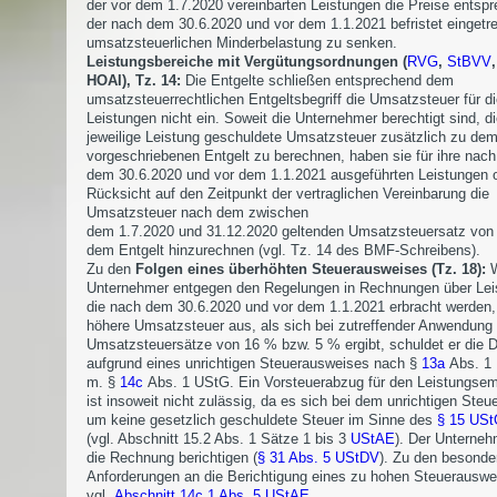
der vor dem 1.7.2020 vereinbarten Leistungen die Preise entsp
der nach dem 30.6.2020 und vor dem 1.1.2021 befristet eingetr
umsatzsteuerlichen Minderbelastung zu senken.
Leistungsbereiche mit Vergütungsordnungen (
RVG
,
StBVV
HOAI), Tz. 14:
Die Entgelte schließen entsprechend dem
umsatzsteuerrechtlichen Entgeltsbegriff die Umsatzsteuer für d
Leistungen nicht ein. Soweit die Unternehmer berechtigt sind, di
jeweilige Leistung geschuldete Umsatzsteuer zusätzlich zu de
vorgeschriebenen Entgelt zu berechnen, haben sie für ihre nach
dem 30.6.2020 und vor dem 1.1.2021 ausgeführten Leistungen 
Rücksicht auf den Zeitpunkt der vertraglichen Vereinbarung die
Umsatzsteuer nach dem zwischen
dem 1.7.2020 und 31.12.2020 geltenden Umsatzsteuersatz von
dem Entgelt hinzurechnen (vgl. Tz. 14 des BMF-Schreibens).
Zu den
Folgen eines überhöhten Steuerausweises (Tz. 18):
W
Unternehmer entgegen den Regelungen in Rechnungen über Lei
die nach dem 30.6.2020 und vor dem 1.1.2021 erbracht werden,
höhere Umsatzsteuer aus, als sich bei zutreffender Anwendung 
Umsatzsteuersätze von 16 % bzw. 5 % ergibt, schuldet er die D
aufgrund eines unrichtigen Steuerausweises nach §
13a
Abs. 1 N
m. §
14c
Abs. 1 UStG. Ein Vorsteuerabzug für den Leistungse
ist insoweit nicht zulässig, da es sich bei dem unrichtigen Steu
um keine gesetzlich geschuldete Steuer im Sinne des
§ 15 US
(vgl. Abschnitt 15.2 Abs. 1 Sätze 1 bis 3
UStAE
). Der Unterne
die Rechnung berichtigen (
§ 31 Abs. 5 UStDV
). Zu den besonde
Anforderungen an die Berichtigung eines zu hohen Steuerauswe
vgl.
Abschnitt 14c.1 Abs. 5 UStAE
.