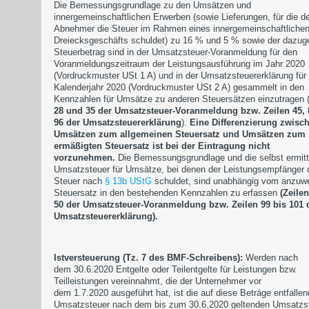
Die Bemessungsgrundlage zu den Umsätzen und
innergemeinschaftlichen Erwerben (sowie Lieferungen, für die de
Abnehmer die Steuer im Rahmen eines innergemeinschaftliche
Dreiecksgeschäfts schuldet) zu 16 % und 5 % sowie der dazug
Steuerbetrag sind in der Umsatzsteuer-Voranmeldung für den
Voranmeldungszeitraum der Leistungsausführung im Jahr 2020
(Vordruckmuster USt 1 A) und in der Umsatzsteuererklärung für
Kalenderjahr 2020 (Vordruckmuster USt 2 A) gesammelt in den
Kennzahlen für Umsätze zu anderen Steuersätzen einzutragen 
28 und 35 der Umsatzsteuer-Voranmeldung bzw. Zeilen 45,
96 der Umsatzsteuererklärung
).
Eine Differenzierung zwisc
Umsätzen zum allgemeinen Steuersatz und Umsätzen zum
ermäßigten Steuersatz ist bei der Eintragung nicht
vorzunehmen.
Die Bemessungsgrundlage und die selbst ermitt
Umsatzsteuer für Umsätze, bei denen der Leistungsempfänger 
Steuer nach
§ 13b UStG
schuldet, sind unabhängig vom anzu
Steuersatz in den bestehenden Kennzahlen zu erfassen
(Zeilen
50 der Umsatzsteuer-Voranmeldung bzw. Zeilen 99 bis 101 
Umsatzsteuererklärung).
Istversteuerung (Tz. 7 des BMF-Schreibens):
Werden nach
dem 30.6.2020 Entgelte oder Teilentgelte für Leistungen bzw.
Teilleistungen vereinnahmt, die der Unternehmer vor
dem 1.7.2020 ausgeführt hat, ist die auf diese Beträge entfalle
Umsatzsteuer nach dem bis zum 30.6.2020 geltenden Umsatzs