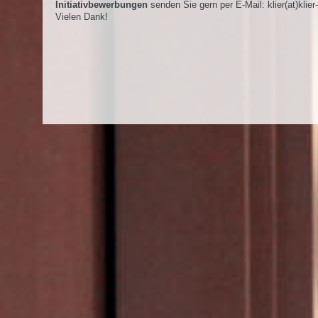
Initiativbewerbungen
senden Sie gern per E-Mail:
klier(at)klier
Vielen Dank!