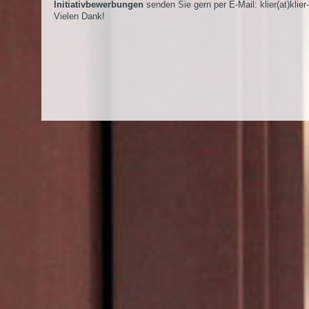
Initiativbewerbungen
senden Sie gern per E-Mail:
klier(at)klier
Vielen Dank!